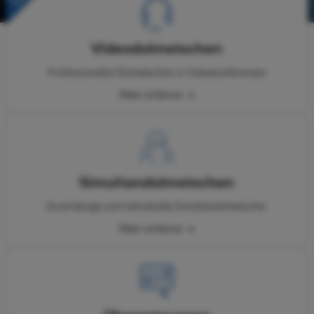
Video­dolmetschen
Professionelles Dolmetschen in Videokonferenzen
Mehr erfahren
Simultan­dolmetschen
Zuverlässige und individuelle Simultandolmetscher
Mehr erfahren