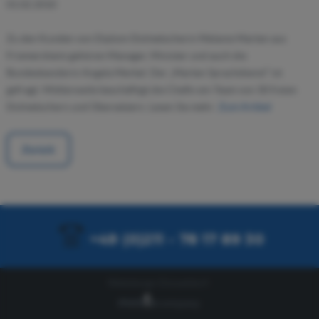
01.02.2010
Zu den Kunden von Diplom-Dolmetscherin Melanie Marten aus
Friemersheim gehören Manager, Minister und auch die
Bundeskanzlerin Angela Merkel. Der „Marten Sprachdienst” ist
gefragt: Mittlerweile beschäftigt die Chefin ein Team von 30 freien
Dolmetschern und Übersetzern. Lesen Sie mehr:
Zum Artikel
Zurück
+49 (0)211 - 78 17 89 30
Webdesign Düsseldorf: