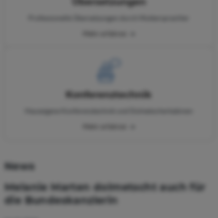
Übersetzungen
Professionelle Übersetzungen durch Muttersprachler
Mehr erfahren
Konferenz­technik
Hauseigene Konferenztechnik und Dolmetscherkabinen
Mehr erfahren
News
Melanie Marten dolmetscht auch für
die Bundeskanzlerin